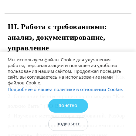
III. Работа с требованиями:
анализ, документирование,
управление
Мы используем файлы Cookie для улучшения
работы, персонализации и повышения удобства
пользования нашим сайтом. Продолжая посещать
сайт, вы соглашаетесь на использование нами
1. Описание бизнес-процессов по модели “Как
файлов Cookie.
есть” (AS IS).
Подробнее о нашей политике в отношении Cookie.
2. Описание бизнес-процессов по модели “Как
должно быть” (TO BE).
ПОНЯТНО
3. Изучение методов сбора требований. Разбор
ПОДРОБНЕЕ
расширенных вопросов проведения «мозговых
штурмов», фокус-групп, анкетирования,